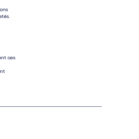
ions
hetés.
ent ces
ent