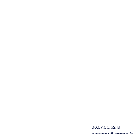
06.07.65.52.19
contact@inarpa.fr