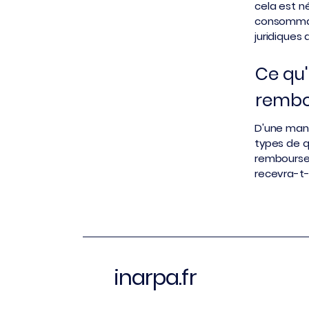
cela est n
consommate
juridiques 
Ce qu'
remb
D'une man
types de q
rembourseme
recevra-t-
inarpa.fr