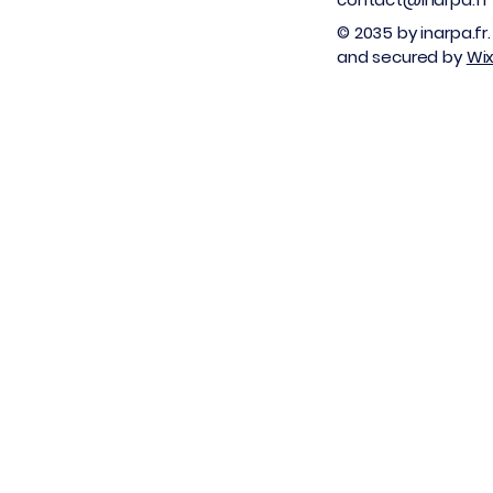
© 2035 by inarpa.f
and secured by
Wi