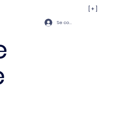
[ + ]
Se connecter
e
e