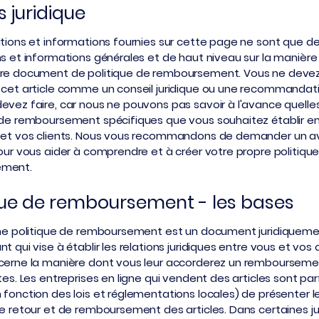
s juridique
ations et informations fournies sur cette page ne sont que d
ns et informations générales et de haut niveau sur la manière
pre document de politique de remboursement. Vous ne deve
 cet article comme un conseil juridique ou une recommandati
evez faire, car nous ne pouvons pas savoir à l'avance quelles
 de remboursement spécifiques que vous souhaitez établir en
 et vos clients. Nous vous recommandons de demander un av
pour vous aider à comprendre et à créer votre propre politiqu
ement.
que de remboursement - les bases
une politique de remboursement est un document juridiquem
t qui vise à établir les relations juridiques entre vous et vos 
cerne la manière dont vous leur accorderez un remboursemen
tes. Les entreprises en ligne qui vendent des articles sont par
 fonction des lois et réglementations locales) de présenter l
de retour et de remboursement des articles. Dans certaines jur