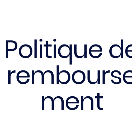
Politique d
rembours
ment