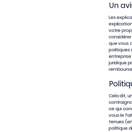
Un avi
Les explic
explicatio
votre pro
considérer
que vous d
politiques
entreprise
juridique 
rembours
Politi
Cela dit, 
contraignan
ce qui con
vous le fai
tenues (en
politique 